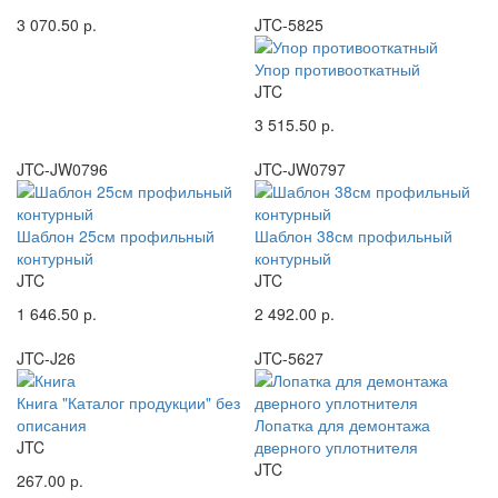
3 070.50 р.
JTC-5825
Упор противооткатный
JTC
3 515.50 р.
JTC-JW0796
JTC-JW0797
Шаблон 25см профильный
Шаблон 38см профильный
контурный
контурный
JTC
JTC
1 646.50 р.
2 492.00 р.
JTC-J26
JTC-5627
Книга "Каталог продукции" без
описания
Лопатка для демонтажа
JTC
дверного уплотнителя
JTC
267.00 р.