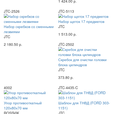
1 424.00 р.
JTC-2526
JTC-5113
Набор щеток 17 предметов
Набор скребков со сменными
JTC
лезвиями
1 513.00 р.
JTC
2 180.50 р.
JTC-2502
Скребок для очистки головки
блока цилиндров
JTC
373.80 р.
4002
JTC-4435-C
Упор противооткатный
Шаблон для ТНВД (FORD 303-
120х80х70 мм
1151)
ROSSVIK
JTC