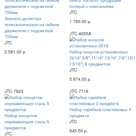
Книга "Каталог продукции"
полный с описаниями
JTC
Зеркало досмотра
1 780.00 р.
телескопическое на гибком
держателе с подсветкой
JTC-4655A
700мм
JTC
2 581.00 р.
Набор конусов установочных
(9/16",5/8",11/16",13/16",7/8",15/1
13/16") 8 предметов
JTC
5 874.00 р.
JTC-7823
JTC-7718
Набор скребков пластиковых 3
Набор пинцетов
предмета
нержавеющая сталь 5
JTC
предметов
845.50 р.
JTC