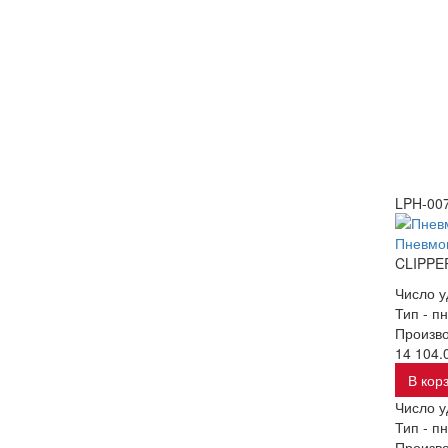
LPH-00
Пневмо
CLIPPE
Число у
Тип -
пн
Произво
14 104.0
В кор
Число у
Тип -
пн
Произво