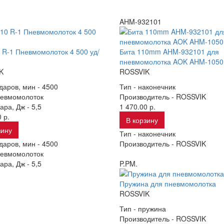
.
AHM-932101
 R-1 Пневмомолоток 4 500 уд/
Бита 110mm AHM-932101 для
пневмомолотка AOK AHM-1050
K
ROSSVIK
даров, мин -
4500
Тип -
наконечник
евмомолоток
Производитель -
ROSSVIK
ара, Дж -
5,5
1 470.00 р.
 р.
В корзину
зину
Тип -
наконечник
даров, мин -
4500
Производитель -
ROSSVIK
евмомолоток
ара, Дж -
5,5
P.PM.
Пружина для пневмомолотка
ROSSVIK
Тип -
пружина
Производитель -
ROSSVIK