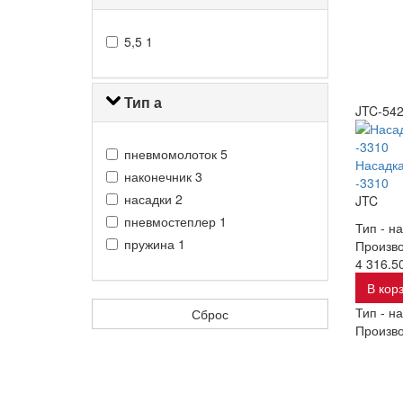
5,5
1
Тип а
JTC-54
пневмомолоток
5
Насадка
наконечник
3
-3310
насадки
2
JTC
пневмостеплер
1
Тип -
на
пружина
1
Произво
4 316.50
В кор
Тип -
на
Сброс
Произво