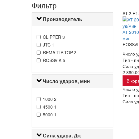
Фильтр
AT.2.R1
Производитель
АТ 2010
CLIPPER
3
мин
ROSSVI
JTC
1
REMA TIP-TOP
3
Число у
Тип -
пн
ROSSVIK
5
Сила уд
2 860.00
Число ударов, мин
В кор
Число у
Тип -
пн
1000
2
Сила уд
4500
1
5000
1
Сила удара, Дж