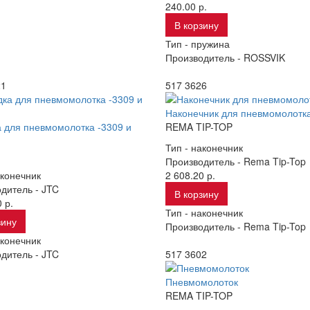
240.00 р.
В корзину
Тип -
пружина
Производитель -
ROSSVIK
21
517 3626
Наконечник для пневмомолотк
 для пневмомолотка -3309 и
REMA TIP-TOP
Тип -
наконечник
Производитель -
Rema Tip-Top
конечник
2 608.20 р.
дитель -
JTC
В корзину
 р.
Тип -
наконечник
зину
Производитель -
Rema Tip-Top
конечник
дитель -
JTC
517 3602
Пневмомолоток
REMA TIP-TOP