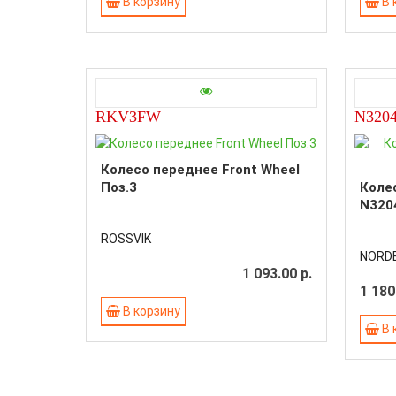
В корзину
В 
RKV3FW
N3204
Колесо переднее Front Wheel
Поз.3
Коле
N320
ROSSVIK
NORD
1 093.00 р.
1 180
В корзину
В 