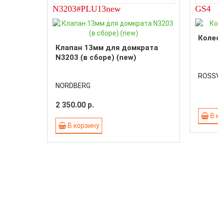
N3203#PLU13new
GS4
Коле
Клапан 13мм для домкрата
N3203 (в сборе) (new)
ROSSV
NORDBERG
2 350.00 р.
В 
В корзину