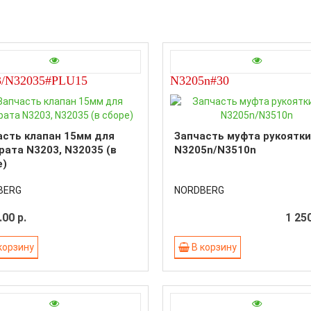
3/N32035#PLU15
N3205n#30
асть клапан 15мм для
Запчасть муфта рукоятки
рата N3203, N32035 (в
N3205n/N3510n
е)
BERG
NORDBERG
.00 р.
1 250
корзину
В корзину