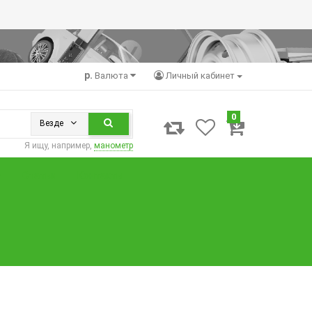
р.
Валюта
Личный кабинет
0
Везде
Я ищу, например,
манометр
Статьи
Контакты