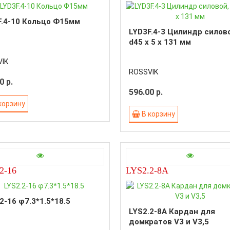
F.4-10 Кольцо Ф15мм
LYD3F.4-3 Цилиндр силов
d45 x 5 x 131 мм
IK
ROSSVIK
0 р.
596.00 р.
корзину
В корзину
2-16
LYS2.2-8A
2-16 φ7.3*1.5*18.5
LYS2.2-8A Кардан для
домкратов V3 и V3,5