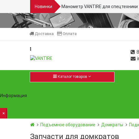
Новинки:
Манометр VANTIRE для спецтехники 
Доставка
Оплата
8
i
Каталог товаров
Ремон
Информация
×
Подъемное оборудование
Домкраты
Под
Запчасти для домкратов