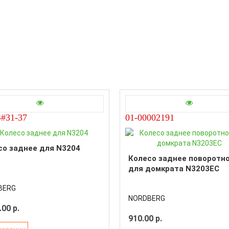
#31-37
01-00002191
со заднее для N3204
Колесо заднее поворотн
для домкрата N3203EC
BERG
NORDBERG
.00 р.
910.00 р.