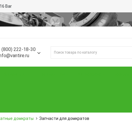
16 Bar
 (800) 222-18-30
nfo@vantire.ru
т блоков BDC
Шиномонтаж
Автосервис
Бренды
катные домкраты
Запчасти для домкратов