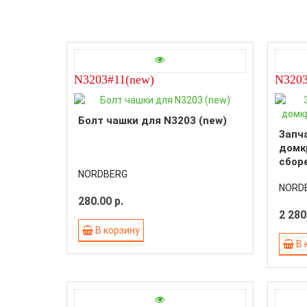
N3203#11(new)
N320
Болт чашки для N3203 (new)
Запч
домк
сбор
NORDBERG
NORD
280.00 р.
2 280
В корзину
В 