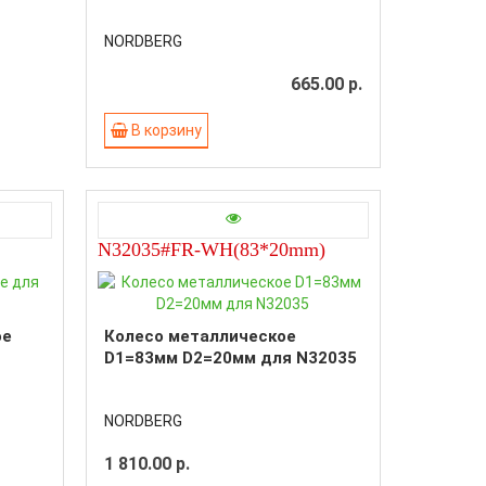
NORDBERG
665.00 р.
В корзину
N32035#FR-WH(83*20mm)
ое
Колесо металлическое
D1=83мм D2=20мм для N32035
NORDBERG
1 810.00 р.